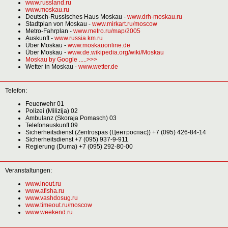
www.russland.ru
www.moskau.ru
Deutsch-Russisches Haus Moskau -
www.drh-moskau.ru
Stadtplan von Moskau -
www.mirkart.ru/moscow
Metro-Fahrplan -
www.metro.ru/map/2005
Auskunft -
www.russia.km.ru
Über Moskau -
www.moskauonline.de
Über Moskau -
www.de.wikipedia.org/wiki/Moskau
Moskau by Google .....>>>
Wetter in Moskau -
www.wetter.de
Telefon:
Feuerwehr 01
Polizei (Milizija) 02
Ambulanz (Skoraja Pomasch) 03
Telefonauskunft 09
Sicherheitsdienst (Zentrospas (Центроспас)) +7 (095) 426-84-14
Sicherheitsdienst +7 (095) 937-9-911
Regierung (Duma) +7 (095) 292-80-00
Veranstaltungen:
www.inout.ru
www.afisha.ru
www.vashdosug.ru
www.timeout.ru/moscow
www.weekend.ru