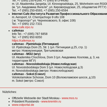
Tel.:+7 (095) 250-6169, +7 (095) 973-4456)
m. Ul. Akademika Jangelja, Ul. Kirovogradskaja, 25, Wohnheim von RG
(м. "ул. Академика Янгеля", ул. Кировоградская, 25, общежитие РГГУ)
Tel.: +7 (095) 250-6593, +7 (095) 250-6594
Internet Cafe Института Развития Профессионального Образован
m. Aeroport, Ul. Chernjachogo 9 ofis 108
( м. "Аэропорт" ул. Черняховского, 9, офис 108)
Tel.: +7 (095) 152-7331
www.cafe.irpo.ru
cafemax
Info Tel.: +7 (095) 787 6858
Tel.: +7 (095) 950 6050
https://cafemax.ru
cafemax - Pjatnizkaja (Пятницкая)
Ul. Pjatnizkaja Dom 25, Str. 1 (ул. Пятницкая д.25, стр. 1)
метро: Новокузнецкая, Третьяковская
cafemax - MGU (мгу)
Ul. Akademika Chochlova, Dom 3 (ул. Академика Хохлова, д. 3, на
территории МГУ)
cafemax - Novoslobodskaja (Новослободская
)
Ul. Novoslobodskaja Dom 3 (ул. Новослободская д.3)
m. Novoslobodskaja (метро: Новослободская)
cafemax - Sokol (Сокол)
Volokolamskoe Schosse, Dom 10 (Волоколамское шоссе, д.10)
m. Sokol (метро: Сокол)
Nützliches:
Offizielle Webseite der Stadt Moskau -
www.mos.ru
Präsident Russlands -
www.kremlin.ru
www.ostportal.de