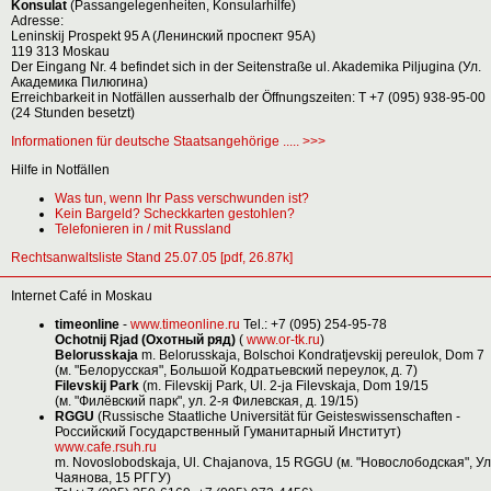
Konsulat
(Passangelegenheiten, Konsularhilfe)
Adresse:
Leninskij Prospekt 95 A (Ленинский проспект 95А)
119 313 Moskau
Der Eingang Nr. 4 befindet sich in der Seitenstraße ul. Akademika Piljugina (Ул.
Академика Пилюгина)
Erreichbarkeit in Notfällen ausserhalb der Öffnungszeiten: T +7 (095) 938-95-00
(24 Stunden besetzt)
Informationen für deutsche Staatsangehörige ..... >>>
Hilfe in Notfällen
Was tun, wenn Ihr Pass verschwunden ist?
Kein Bargeld? Scheckkarten gestohlen?
Telefonieren in / mit Russland
Rechtsanwaltsliste Stand 25.07.05 [pdf, 26.87k]
Internet Café in Moskau
timeonline
-
www.timeonline.ru
Tel.: +7 (095) 254-95-78
Ochotnij Rjad (Охотный ряд)
(
www.or-tk.ru
)
Belorusskaja
m. Belorusskaja, Bolschoi Kondratjevskij pereulok, Dom 7
(м. "Белорусская", Большой Кодратьевский переулок, д. 7)
Filevskij Park
(m. Filevskij Park, Ul. 2-ja Filevskaja, Dom 19/15
(м. "Филёвский парк", ул. 2-я Филевская, д. 19/15)
RGGU
(Russische Staatliche Universität für Geisteswissenschaften -
Российский Государственный Гуманитарный Институт)
www.cafe.rsuh.ru
m. Novoslobodskaja, Ul. Chajanova, 15 RGGU (м. "Новослободская", Ул
Чаянова, 15 РГГУ)