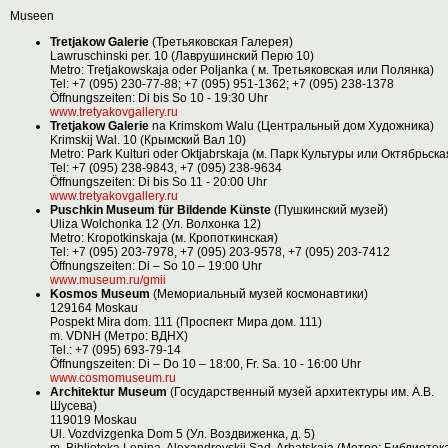
Museen
Tretjakow Galerie
(Третьяковская Галерея)
Lawruschinski per. 10 (Лаврушинский Перю 10)
Metro: Tretjakowskaja oder Poljanka ( м. Третьяковская или Полянка)
Tel: +7 (095) 230-77-88; +7 (095) 951-1362; +7 (095) 238-1378
Öffnungszeiten: Di bis So 10 - 19:30 Uhr
www.tretyakovgallery.ru
Tretjakow Galerie
na Krimskom Walu (Центральный дом Художника)
Krimskij Wal. 10 (Крымский Вал 10)
Metro: Park Kulturi oder Oktjabrskaja (м. Парк Культуры или Октябрьска
Tel: +7 (095) 238-9843, +7 (095) 238-9634
Öffnungszeiten: Di bis So 11 - 20:00 Uhr
www.tretyakovgallery.ru
Puschkin Museum für Bildende Künste
(Пушкинский музей)
Uliza Wolchonka 12 (Ул. Волхонка 12)
Metro: Kropotkinskaja (м. Кропоткинская)
Tel: +7 (095) 203-7978, +7 (095) 203-9578, +7 (095) 203-7412
Öffnungszeiten: Di – So 10 – 19:00 Uhr
www.museum.ru/gmii
Kosmos Museum
(Мемориальный музей космонавтики)
129164 Moskau
Pospekt Mira dom. 111 (Проспект Мира дом. 111)
m. VDNH (Метро: ВДНХ)
Tel.: +7 (095) 693-79-14
Öffnungszeiten: Di – Do 10 – 18:00, Fr. Sa. 10 - 16:00 Uhr
www.cosmomuseum.ru
Architektur Museum
(Государственный музей архитектуры им. А.В.
Шусева)
119019 Moskau
Ul. Vozdvizgenka Dom 5 (Ул. Воздвиженка, д. 5)