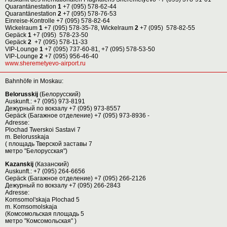
Quarantänestation
1
+7 (095) 578-62-44
Quarantänestation
2
+7 (095) 578-76-53
Einreise-Kontrolle +7 (095) 578-82-64
Wickelraum
1
+7 (095) 578-35-78, Wickelraum
2
+7 (095) 578-82-55
Gepäck
1
+7 (095) 578-23-50
Gepäck
2
+7 (095) 578-11-33
VIP-Lounge
1
+7 (095) 737-60-81, +7 (095) 578-53-50
VIP-Lounge
2
+7 (095) 956-46-40
www.sheremetyevo-airport.ru
Bahnhöfe in Moskau:
Belorusskij
(Белорусский)
Auskunft.: +7 (095) 973-8191
Дежурный по вокзалу +7 (095) 973-8557
Gepäck (Багажное отделение) +7 (095) 973-8936 -
Adresse:
Plochad Twerskoi Sastavi 7
m. Belorusskaja
( площадь Тверской заставы 7
метро "Белорусская")
Kazanskij
(Казанский)
Auskunft.: +7 (095) 264-6656
Gepäck (Багажное отделение) +7 (095) 266-2126
Дежурный по вокзалу +7 (095) 266-2843
Adresse:
Komsomol'skaja Plochad 5
m. Komsomolskaja
(Комсомольская площадь 5
метро "Комсомольская" )