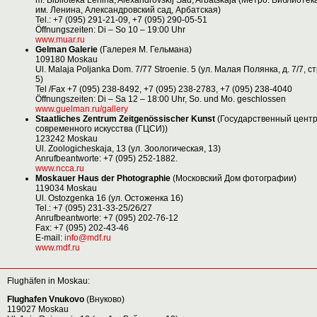
m. Biblioteka Lenina, Alexandrovskij Sad, Arbatskaja (Метро: Библиотек
им. Ленина, Александровский сад, Арбатская)
Tel.: +7 (095) 291-21-09, +7 (095) 290-05-51
Öffnungszeiten: Di – So 10 – 19:00 Uhr
www.muar.ru
Gelman Galerie
(Галерея М. Гельмана)
109180 Moskau
Ul. Malaja Poljanka Dom. 7/77 Stroenie. 5 (ул. Малая Полянка, д. 7/7, ст
5)
Tel /Fax +7 (095) 238-8492, +7 (095) 238-2783, +7 (095) 238-4040
Öffnungszeiten: Di – Sa 12 – 18:00 Uhr, So. und Mo. geschlossen
www.guelman.ru/gallery
Staatliches Zentrum Zeitgenössischer Kunst
(Государственный цент
современного искусства (ГЦСИ))
123242 Moskau
Ul. Zoologicheskaja, 13 (ул. Зоологическая, 13)
Anrufbeantworte: +7 (095) 252-1882.
www.ncca.ru
Moskauer Haus der Photographie
(Московский Дом фотографии)
119034 Moskau
Ul. Ostozgenka 16 (ул. Остоженка 16)
Tel.: +7 (095) 231-33-25/26/27
Anrufbeantworte: +7 (095) 202-76-12
Fax: +7 (095) 202-43-46
Е-mail:
info@mdf.ru
www.mdf.ru
Flughäfen in Moskau:
Flughafen Vnukovo
(Внуково)
119027 Moskau