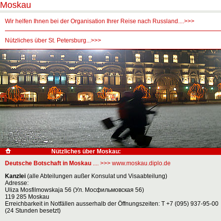
Moskau
Wir helfen Ihnen bei der Organisation Ihrer Reise nach Russland....>>>
Nützliches über St. Petersburg...>>>
Nützliches über Moskau:
Deutsche Botschaft in Moskau
.... >>> www.moskau.diplo.de
Kanzlei
(alle Abteilungen außer Konsulat und Visaabteilung)
Adresse:
Uliza Mosfilmowskaja 56 (Ул. Мосфильмовская 56)
119 285 Moskau
Erreichbarkeit in Notfällen ausserhalb der Öffnungszeiten: T +7 (095) 937-95-00
(24 Stunden besetzt)