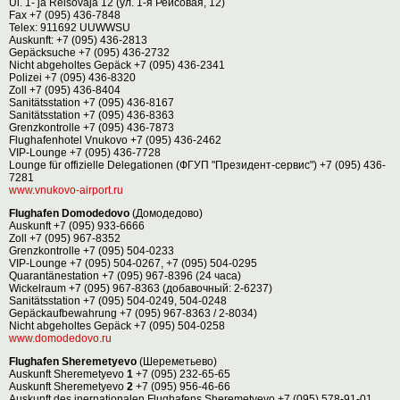
Ul. 1- ja Reisovaja 12 (ул. 1-я Рейсовая, 12)
Fax +7 (095) 436-7848
Telex: 911692 UUWWSU
Auskunft: +7 (095) 436-2813
Gepäcksuche +7 (095) 436-2732
Nicht abgeholtes Gepäck +7 (095) 436-2341
Polizei +7 (095) 436-8320
Zoll +7 (095) 436-8404
Sanitätsstation +7 (095) 436-8167
Sanitätsstation +7 (095) 436-8363
Grenzkontrolle +7 (095) 436-7873
Flughafenhotel Vnukovo +7 (095) 436-2462
VIP-Lounge +7 (095) 436-7728
Lounge für offizielle Delegationen (ФГУП "Президент-сервис") +7 (095) 436-
7281
www.vnukovo-airport.ru
Flughafen Domodedovo
(Домодедово)
Auskunft +7 (095) 933-6666
Zoll +7 (095) 967-8352
Grenzkontrolle +7 (095) 504-0233
VIP-Lounge +7 (095) 504-0267, +7 (095) 504-0295
Quarantänestation +7 (095) 967-8396 (24 часа)
Wickelraum +7 (095) 967-8363 (добавочный: 2-6237)
Sanitätsstation +7 (095) 504-0249, 504-0248
Gepäckaufbewahrung +7 (095) 967-8363 / 2-8034)
Nicht abgeholtes Gepäck +7 (095) 504-0258
www.domodedovo.ru
Flughafen Sheremetyevo
(Шереметьево)
Auskunft Sheremetyevo
1
+7 (095) 232-65-65
Auskunft Sheremetyevo
2
+7 (095) 956-46-66
Auskunft des inernationalen Flughafens Sheremetyevo +7 (095) 578-91-01