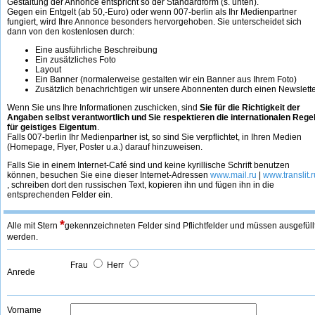
Gestaltung der Annonce entspricht so der Standardform (s. unten).
Gegen ein Entgelt (ab 50,-Euro) oder wenn 007-berlin als Ihr Medienpartner
fungiert, wird Ihre Annonce besonders hervorgehoben. Sie unterscheidet sich
dann von den kostenlosen durch:
Eine ausführliche Beschreibung
Ein zusätzliches Foto
Layout
Ein Banner (normalerweise gestalten wir ein Banner aus Ihrem Foto)
Zusätzlich benachrichtigen wir unsere Abonnenten durch einen Newslette
Wenn Sie uns Ihre Informationen zuschicken, sind
Sie für die Richtigkeit der
Angaben selbst verantwortlich und Sie respektieren die internationalen Rege
für geistiges Eigentum
.
Falls 007-berlin Ihr Medienpartner ist, so sind Sie verpflichtet, in Ihren Medien
(Homepage, Flyer, Poster u.a.) darauf hinzuweisen.
Falls Sie in einem Internet-Café sind und keine kyrillische Schrift benutzen
können, besuchen Sie eine dieser Internet-Adressen
www.mail.ru
|
www.translit.r
, schreiben dort den russischen Text, kopieren ihn und fügen ihn in die
entsprechenden Felder ein.
*
Alle mit Stern
gekennzeichneten Felder sind Pflichtfelder und müssen ausgefüll
werden.
Frau
Herr
Anrede
Vorname