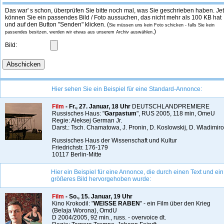
Das war' s schon, überprüfen Sie bitte noch mal, was Sie geschrieben haben. Jet
können Sie ein passendes Bild / Foto aussuchen, das nicht mehr als 100 KB hat
und auf den Button "Senden" klicken. (
Sie müssen uns kein Foto schicken - falls Sie kein
.)
passendes besitzen, werden wir etwas aus unserem Archiv auswählen
Bild:
Hier sehen Sie ein Beispiel für eine Standard-Annonce:
Film
- Fr., 27. Januar, 18 Uhr
DEUTSCHLANDPREMIERE
Russisches Haus: "
Garpastum
", RUS 2005, 118 min, OmeU
Regie: Aleksej German Jr.
Darst.: Tsch. Chamatowa, J. Pronin, D. Koslowskij, D. Wladimir
Russisches Haus der Wissenschaft und Kultur
Friedrichstr. 176-179
10117 Berlin-Mitte
Hier ein Beispiel für eine Annonce, die durch einen Text und ein
größeres Bild hervorgehoben wurde:
Film
- So., 15. Januar,
19 Uhr
Kino Krokodil: "
WEISSE RABEN
" - ein Film über den Krieg
(Belaja Worona), OmdU
D 2004/2005, 92 min., russ. - overvoice dt.