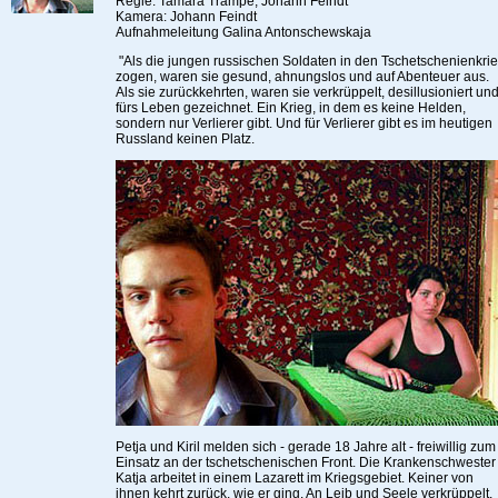
Regie: Tamara Trampe, Johann Feindt
Kamera: Johann Feindt
Aufnahmeleitung Galina Antonschewskaja
"Als die jungen russischen Soldaten in den Tschetschenienkri
zogen, waren sie gesund, ahnungslos und auf Abenteuer aus.
Als sie zurückkehrten, waren sie verkrüppelt, desillusioniert un
fürs Leben gezeichnet. Ein Krieg, in dem es keine Helden,
sondern nur Verlierer gibt. Und für Verlierer gibt es im heutigen
Russland keinen Platz.
Petja und Kiril melden sich - gerade 18 Jahre alt - freiwillig zum
Einsatz an der tschetschenischen Front. Die Krankenschwester
Katja arbeitet in einem Lazarett im Kriegsgebiet. Keiner von
ihnen kehrt zurück, wie er ging. An Leib und Seele verkrüppelt,