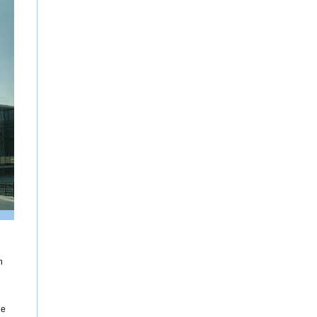
h
n
ie