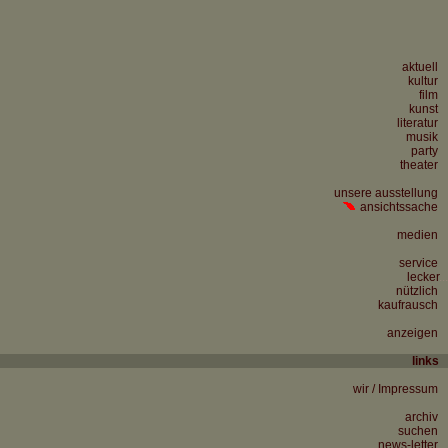
aktuell
kultur
film
kunst
literatur
musik
party
theater
unsere ausstellung
ansichtssache
medien
service
lecker
...
nützlich
kaufrausch
anzeigen
links
...
wir / Impressum
archiv
suchen
news-letter