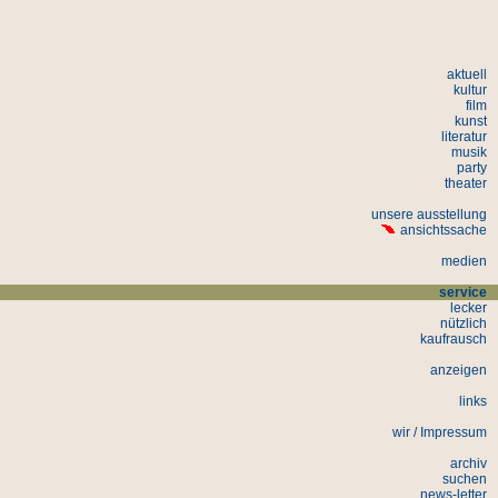
aktuell
kultur
film
kunst
literatur
musik
party
theater
unsere ausstellung
ansichtssache
medien
service
lecker
nützlich
kaufrausch
anzeigen
links
wir / Impressum
archiv
suchen
news-letter